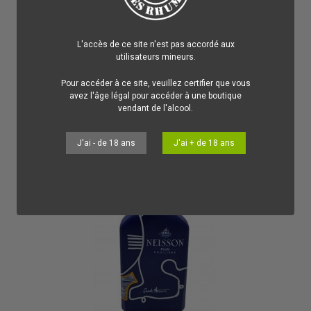
55,00 €
Rhum Eminente Vieux Ron de Cuba Reserva 7 ans 41.3%
Cette cuvée de Rhum Vieux Eminente est un excellent porte
étendard de la tradition cubaine !
L'accès de ce site n'est pas accordé aux
utilisateurs mineurs.
Ajouter au panier
Pour accéder à ce site, veuillez certifier que vous
avez l'âge légal pour accéder à une boutique
vendant de l'alcool.
Nouveau
J'ai - de 18 ans
J'ai + de 18 ans