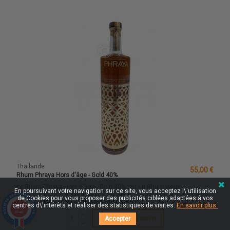
Thaïlande
55,00 €
Rhum Phraya Hors d'âge - Gold 40%
Le Rhum Phraya Hors d'âge - Gold 40% est un Rhum vieux
En poursuivant votre navigation sur ce site, vous acceptez l\'utilisation
traditionnel de mélasse né en Thaïlande, au cœur de la province de
de Cookies pour vous proposer des publicités ciblées adaptées à vos
Nakhon Pathom, au nord-Ouest de Bangkok.
centres d\'intérêts et réaliser des statistiques de visites.
En savoir plus.
9.7
/10
263 avis
Ajouter au panier
Accepter