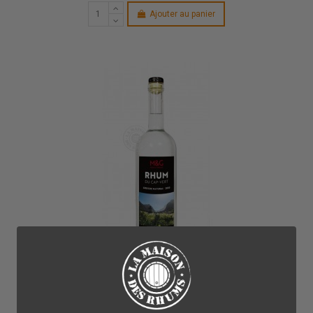
Ajouter au panier
Rhums Agricoles et Rhums de pur jus de canne
43,00 €
Rhum Grogue M&G Blanc Ribeira Da Cruz 43%