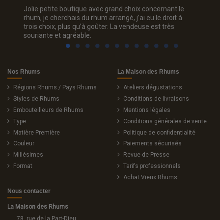
???? et
Jolie petite boutique avec grand choix concernant le
Je ne m
vec
rhum, je cherchais du rhum arrangé, j’ai eu le droit à
collecti
trois choix, plus qu’à goûter. La vendeuse est très
sont to
souriante et agréable.
rhum, l
toujour
Nos Rhums
La Maison des Rhums
Régions Rhums / Pays Rhums
Ateliers dégustations
Styles de Rhums
Conditions de livraisons
Embouteilleurs de Rhums
Mentions légales
Type
Conditions générales de vente
Matière Première
Politique de confidentialité
Couleur
Paiements sécurisés
Millésimes
Revue de Presse
Format
Tarifs professionnels
Achat Vieux Rhums
Nous contacter
La Maison des Rhums
78, rue de la Part-Dieu