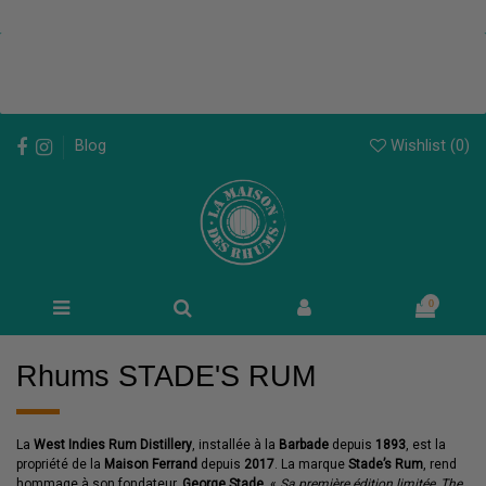
Wishlist (
0
)
Blog
0
Rhums STADE'S RUM
La
West Indies Rum Distillery
, installée à la
Barbade
depuis
1893
, est la
propriété de la
Maison Ferrand
depuis
2017
. La marque
Stade’s Rum
, rend
hommage à son fondateur,
George Stade
. «
Sa première édition limitée, The