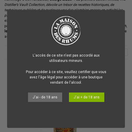
Distiller’s Vault Collection, dévoile un trésor de recettes historiques, de
techniques oubliées et de quelques-uns des alambics encore en activité les
plus rares au monde
», affirme
Alexandre Gabriel
. Elle réunit deux
expressions de
Rhums
,
Vulcan Two Taps
et
Old Gregg Fusion
, imaginées
par
Andrew Hassell
, le directeur de la
West Indies Rum Distillery,
Don Benn
,
le
master distiller
, et
Alexandre Gabriel,
propriétaire de la distillerie et maître
assembleur et propriétaire des
rhums Planteray
2
L'accès de ce site n'est pas accordé aux
utilisateurs mineurs.
Pour accéder à ce site, veuillez certifier que vous
avez l'âge légal pour accéder à une boutique
vendant de l'alcool.
J'ai - de 18 ans
J'ai + de 18 ans