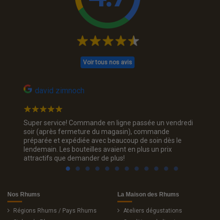
Voir tous nos avis
david zimnoch
Bas
Super service! Commande en ligne passée un vendredi
Lieu tr
soir (après fermeture du magasin), commande
sans tr
préparée et expédiée avec beaucoup de soin dès le
conseil
lendemain. Les bouteilles avaient en plus un prix
pas qu'
attractifs que demander de plus!
Lyon
Nos Rhums
La Maison des Rhums
Régions Rhums / Pays Rhums
Ateliers dégustations