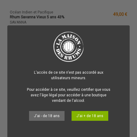
Océan Indien et Pacifique
49,00 €
Rhum Savanna Vieux 5 ans 43%
SAVANNA
Un Rhum de mélasse simple et efficace qui fera merveille en
dégustation comme en cocktail !
Ajouter au panier
L'accès de ce site n'est pas accordé aux
utilisateurs mineurs.
Pour accéder à ce site, veuillez certifier que vous
avez l'âge légal pour accéder à une boutique
vendant de l'alcool.
J'ai - de 18 ans
J'ai + de 18 ans