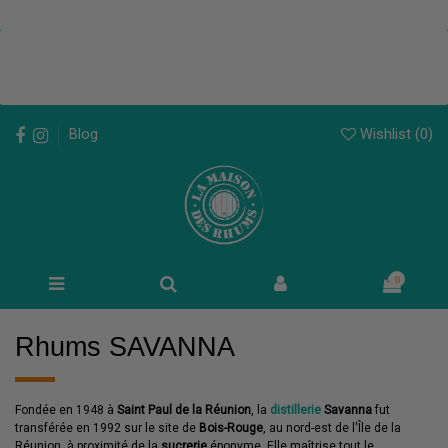
Wishlist (
0
)
Blog
0
Rhums SAVANNA
Fondée en 1948 à
Saint Paul de la Réunion
, la
distillerie
Savanna
fut
transférée en 1992 sur le site de
Bois-Rouge
, au nord-est de l'Île de la
Réunion, à proximité de la
sucrerie
éponyme. Elle maîtrise tout le