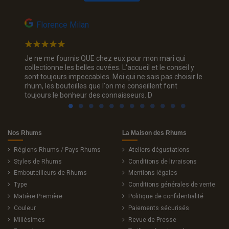
Florence Milan
Bru
cadeau
Je ne me fournis QUE chez eux pour mon mari qui
Un supe
bon
collectionne les belles cuvées. L'accueil et le conseil y
ne pense
sont toujours impeccables. Moi qui ne sais pas choisir le
um sur
rhum, les bouteilles que l'on me conseillent font
toujours le bonheur des connaisseurs. D
Nos Rhums
La Maison des Rhums
Régions Rhums / Pays Rhums
Ateliers dégustations
Styles de Rhums
Conditions de livraisons
Embouteilleurs de Rhums
Mentions légales
Type
Conditions générales de vente
Matière Première
Politique de confidentialité
Couleur
Paiements sécurisés
Millésimes
Revue de Presse