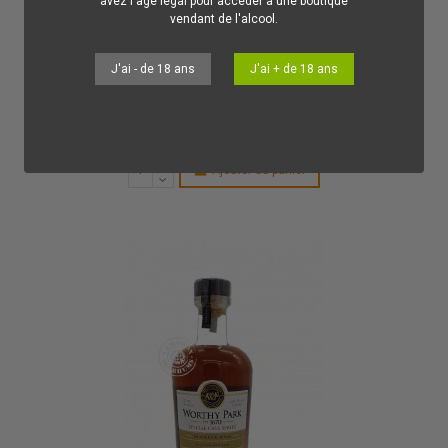
avez l'âge légal pour accéder à une boutique
vendant de l'alcool.
Liqueur
J'ai - de 18 ans
J'ai + de 18 ans
28,00 €
Punch Worthy Park Rum Cream 15%
WORTHY PARK
Une excellente Crème de Rhum Vieux Jamaïcain qui allie le fruité de
ses origines à la douceur de la crème.
Ajouter au panier