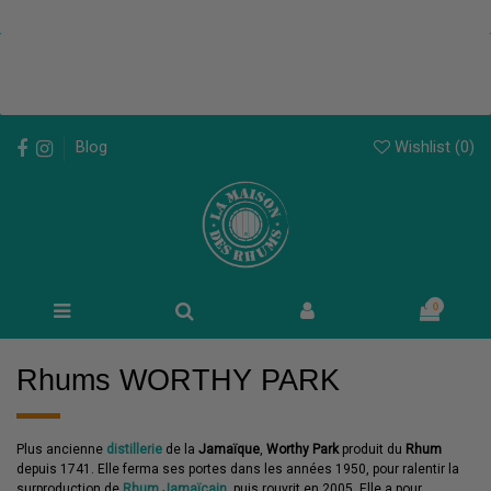
Wishlist (
0
)
Blog
0
Rhums WORTHY PARK
Plus ancienne
distillerie
de la
Jamaïque
,
Worthy Park
produit du
Rhum
depuis 1741. Elle ferma ses portes dans les années 1950, pour ralentir la
surproduction de
Rhum Jamaïcain
, puis rouvrit en 2005. Elle a pour