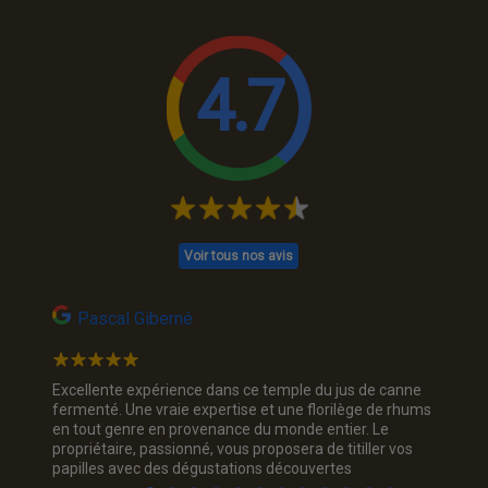
4.7
Voir tous nos avis
Pascal Giberné
Na
 rhum
Excellente expérience dans ce temple du jus de canne
Jolie p
 et
fermenté. Une vraie expertise et une florilège de rhums
rhum, je
e ! Je
en tout genre en provenance du monde entier. Le
trois c
propriétaire, passionné, vous proposera de titiller vos
sourian
papilles avec des dégustations découvertes