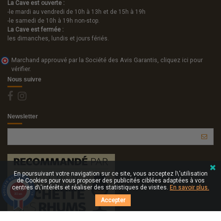
La Cave est ouverte :
-le mardi au vendredi de 10h à 13h et de 15h à 19h
-le samedi de 10h à 19h non-stop.
La Cave est fermée :
les dimanches, lundis et jours fériés.
Marchand approuvé par la Société des Avis Garantis,
cliquez ici pour
vérifier
.
Nous suivre
Newsletter
En poursuivant votre navigation sur ce site, vous acceptez l\'utilisation
de Cookies pour vous proposer des publicités ciblées adaptées à vos
centres d\'intérêts et réaliser des statistiques de visites.
En savoir plus.
9.7
/10
263 avis
Accepter