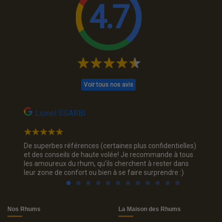
4.7
Voir tous nos avis
Lionel SGARBI
SC
des
De superbes références (certaines plus confidentielles)
LA MEIL
our vous
et des conseils de haute volée! Je recommande à tous
depuis 
ersaire
les amoureux du rhum, qu'ils cherchent à rester dans
d'abord 
la
leur zone de confort ou bien à se faire surprendre :)
rapidem
paradis
Nos Rhums
La Maison des Rhums