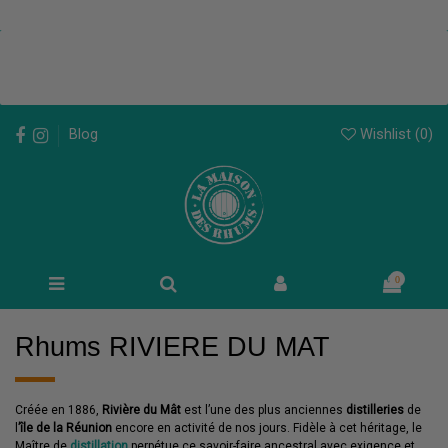
Wishlist (
0
)
Blog
0
Rhums RIVIERE DU MAT
Créée en 1886,
Rivière du Mât
est l’une des plus anciennes
distilleries
de
l
’île de la Réunion
encore en activité de nos jours. Fidèle à cet héritage, le
Maître de
distillation
perpétue ce savoir-faire ancestral avec exigence et