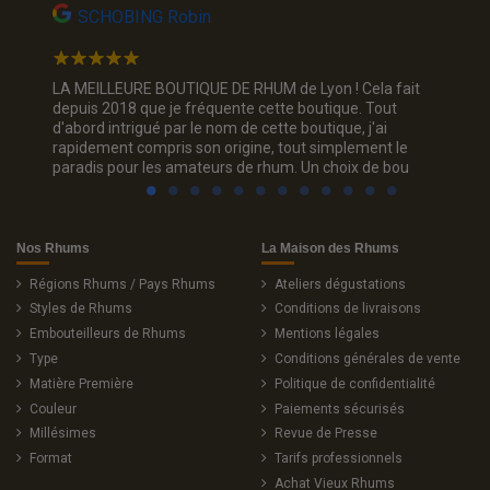
SCHOBING Robin
Na
Un choix
LA MEILLEURE BOUTIQUE DE RHUM de Lyon ! Cela fait
Jolie p
ous. Je
depuis 2018 que je fréquente cette boutique. Tout
rhum, je
d'abord intrigué par le nom de cette boutique, j'ai
trois c
rapidement compris son origine, tout simplement le
sourian
paradis pour les amateurs de rhum. Un choix de bou
Nos Rhums
La Maison des Rhums
Régions Rhums / Pays Rhums
Ateliers dégustations
Styles de Rhums
Conditions de livraisons
Embouteilleurs de Rhums
Mentions légales
Type
Conditions générales de vente
Matière Première
Politique de confidentialité
Couleur
Paiements sécurisés
Millésimes
Revue de Presse
Format
Tarifs professionnels
Achat Vieux Rhums