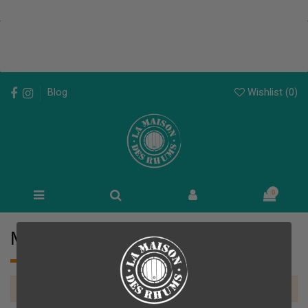
Wishlist (
0
)
Blog
0
Millésime 1979
There are no products.