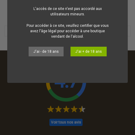
L'accès de ce site n'est pas accordé aux
utilisateurs mineurs.
OK
Effacer tout
Pour accéder à ce site, veuillez certifier que vous
avez l'âge légal pour accéder à une boutique
vendant de l'alcool.
J'ai - de 18 ans
J'ai + de 18 ans
4.7
Voir tous nos avis