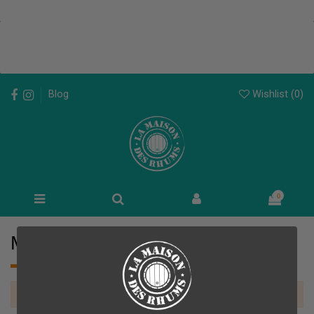
Wishlist (
0
)
Blog
0
Millésime 1947
There are no products.