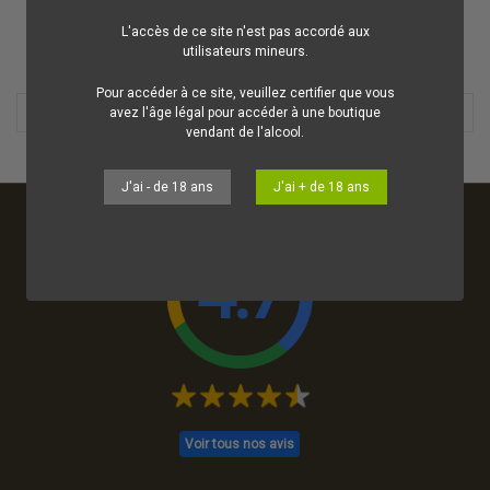
L'accès de ce site n'est pas accordé aux
utilisateurs mineurs.
OK
Effacer tout
Pour accéder à ce site, veuillez certifier que vous
avez l'âge légal pour accéder à une boutique
vendant de l'alcool.
J'ai - de 18 ans
J'ai + de 18 ans
4.7
Voir tous nos avis