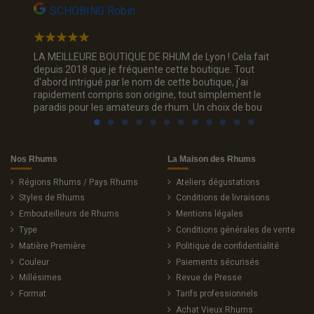
SCHOBING Robin
Na
Un choix
LA MEILLEURE BOUTIQUE DE RHUM de Lyon ! Cela fait
Jolie p
ous. Je
depuis 2018 que je fréquente cette boutique. Tout
rhum, je
d'abord intrigué par le nom de cette boutique, j'ai
trois c
rapidement compris son origine, tout simplement le
sourian
paradis pour les amateurs de rhum. Un choix de bou
Nos Rhums
La Maison des Rhums
Régions Rhums / Pays Rhums
Ateliers dégustations
Styles de Rhums
Conditions de livraisons
Embouteilleurs de Rhums
Mentions légales
Type
Conditions générales de vente
Matière Première
Politique de confidentialité
Couleur
Paiements sécurisés
Millésimes
Revue de Presse
Format
Tarifs professionnels
Achat Vieux Rhums