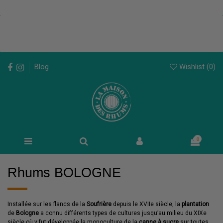
Wishlist (
0
)
Blog
0
Rhums BOLOGNE
Installée sur les flancs de la
Soufrière
depuis le XVIIe siècle, la
plantation
de
Bologne
a connu différents types de cultures jusqu’au milieu du XIXe
siècle où y fut développée la monoculture de la
canne à sucre
sur toutes