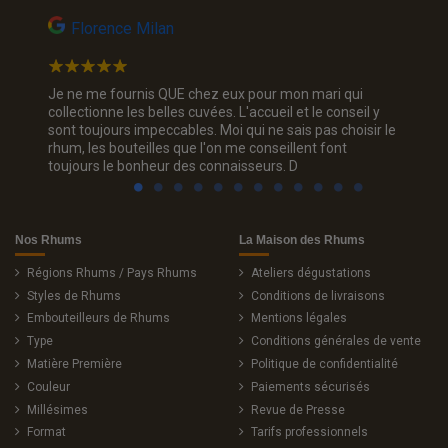
Florence Milan
Na
ils
Je ne me fournis QUE chez eux pour mon mari qui
Jolie p
collectionne les belles cuvées. L'accueil et le conseil y
rhum, je
sont toujours impeccables. Moi qui ne sais pas choisir le
trois c
rhum, les bouteilles que l'on me conseillent font
sourian
toujours le bonheur des connaisseurs. D
Nos Rhums
La Maison des Rhums
Régions Rhums / Pays Rhums
Ateliers dégustations
Styles de Rhums
Conditions de livraisons
Embouteilleurs de Rhums
Mentions légales
Type
Conditions générales de vente
Matière Première
Politique de confidentialité
Couleur
Paiements sécurisés
Millésimes
Revue de Presse
Format
Tarifs professionnels