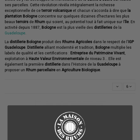
ses parcelles. Cette révolution révéla intégralement la richesse
exceptionnelle de ce
terroir volcanique
et chacun s’accorda à dire que
la
plantation Bologne
concentre sur quelques dizaines d’hectares les plus
beaux
terroirs
de
Rhum
qui soient, au potentiel tout à fait unique sur l’
île
. En
activité depuis 1887,
Bologne
est la plus vieille des
distilleries
de la
Guadeloupe
.
La
distillerie
Bologne
produit des
Rhums
Agricoles
dans le respect de l'
IGP
Guadeloupe
.
Distillerie
alliant modernité et tradition,
Bologne
multiplie les
labels de qualité et les certifications :
Entreprise du Patrimoine Vivant
,
exploitation à
Haute Valeur Environnementale
de niveau 3... Elle est
également la première
distillerie
dans l'Histoire de la
Guadeloupe
à
proposer un
Rhum
parcellaire
en
Agriculture Biologique
.
6