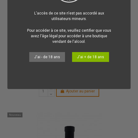
L'accès de ce site n'est pas accordé aux
utilisateurs mineurs.
Pour accéder à ce site, veuillez certifier que vous
avez l'âge légal pour accéder à une boutique
vendant de l'alcool.
J'ai - de 18 ans
J'ai + de 18 ans
Les Rhums de Tradition Française
42,00 €
Rhum Bologne Blanc Black Cane 2024 50%
BOLOGNE
Le Rhum Bologne Black Cane est un cas unique parmi les Rhums
Blancs Agricoles.
Ajouter au panier
Nouveau