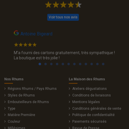
Voir tous nos avis
Antoine Bigeard
SAG
ui
M’a fourni des cartons gratuitement, très sympathique !
Je sors
eil y
La boutique est très jolie !
où j ai 
oisir le
plaisir 
Nos Rhums
La Maison des Rhums
Régions Rhums / Pays Rhums
Ateliers dégustations
Styles de Rhums
Conditions de livraisons
Embouteilleurs de Rhums
Mentions légales
Type
Conditions générales de vente
Matière Première
Politique de confidentialité
Couleur
Paiements sécurisés
Millésimes
Revue de Presse