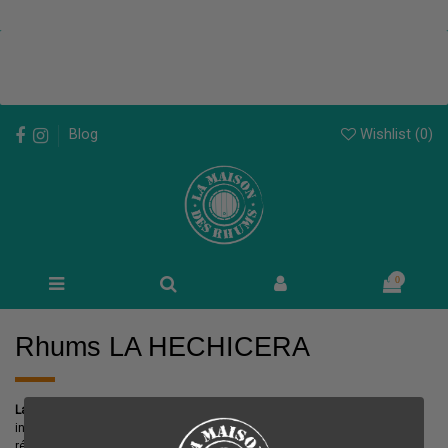
Wishlist (
0
)
Blog
0
Rhums LA HECHICERA
La Hechicera
,
Rhum
de
Colombie
, a choisi de supprimer toute étape
intermédiaire entre le spiritueux mis en fût et celui mis en bouteille. En
résulte un nectar d'exception, laissant le
Rhum
s'exprimer de la façon la