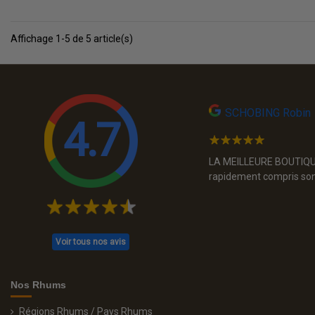
Affichage 1-5 de 5 article(s)
SCHOBING Robin
4.7
 recommande
LA MEILLEURE BOUTIQUE D
rapidement compris son 
Voir tous nos avis
Nos Rhums
Régions Rhums / Pays Rhums