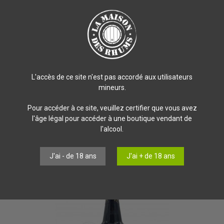
Martinique
(Rivière Pilote) et à la
Guadeloupe
(Le Moule). Ils réalisent d
anka
immortalisent des instants quotidiens de la culture
créole
avec des p
inique
. Les
Ateliers Tatanka
œuvrent ainsi à la réinsertion des prisonnier
L'accès de ce site n'est pas accordé aux utilisateurs
mineurs.
rie Neisson
, productrice de
Rhum Agricole
AOC Martinique
. De nombreuse
ricoles de Marie-Galante
Père Labat
ont ornés une
cuvée
avec une cré
Pour accéder à ce site, veuillez certifier que vous avez
l'âge légal pour accéder à une boutique vendant de
l'alcool.
J'ai - de 18 ans
J'ai + de 18 ans
Promo !
-76,00 €