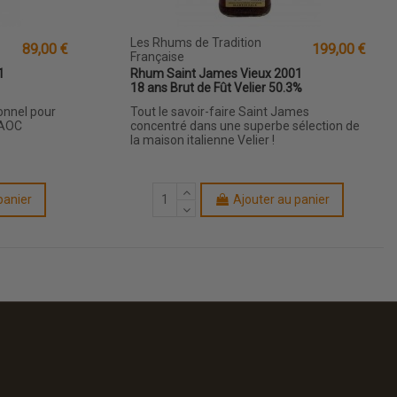
Les Rhums de Tradition
89,00 €
199,00 €
Française
1
Rhum Saint James Vieux 2001
18 ans Brut de Fût Velier 50.3%
ionnel pour
Tout le savoir-faire Saint James
 AOC
concentré dans une superbe sélection de
la maison italienne Velier !
panier
Ajouter au panier