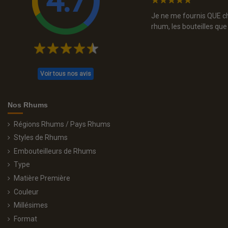
4.7
a aider à trouver la bouteille idéal Je ne pense
Je ne me fournis QUE che
rhum, les bouteilles que
Voir tous nos avis
Nos Rhums
Régions Rhums / Pays Rhums
Styles de Rhums
Embouteilleurs de Rhums
Type
Matière Première
Couleur
Millésimes
Format