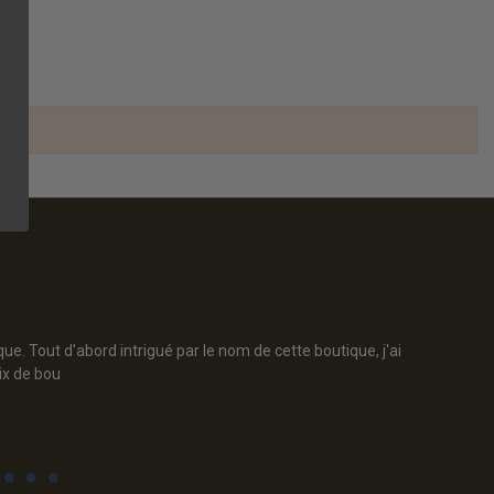
. Tout d'abord intrigué par le nom de cette boutique, j'ai
Joli
ix de bou
sour