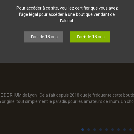
ime 1981
Pour accéder à ce site, veuillez certifier que vous avez
l'âge légal pour accéder à une boutique vendant de
l'alcool.
 products.
J'ai - de 18 ans
J'ai + de 18 ans
E RHUM de Lyon ! Cela fait depuis 2018 que je fréquente cette boutique
origine, tout simplement le paradis pour les amateurs de rhum. Un cho