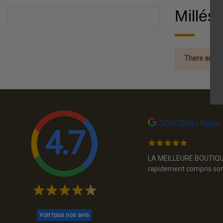
Millés
There are no
SCHOBING Robin
4.7
 recommande
LA MEILLEURE BOUTIQUE D
rapidement compris son 
Voir tous nos avis