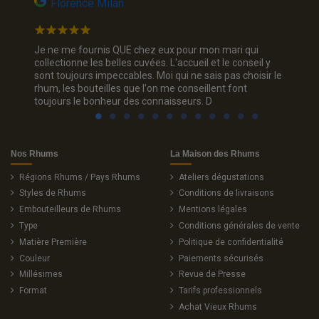
Florence Milan
Bru
cadeau
Je ne me fournis QUE chez eux pour mon mari qui
Un supe
bon
collectionne les belles cuvées. L'accueil et le conseil y
ne pense
sont toujours impeccables. Moi qui ne sais pas choisir le
um sur
rhum, les bouteilles que l'on me conseillent font
toujours le bonheur des connaisseurs. D
Nos Rhums
La Maison des Rhums
Régions Rhums / Pays Rhums
Ateliers dégustations
Styles de Rhums
Conditions de livraisons
Embouteilleurs de Rhums
Mentions légales
Type
Conditions générales de vente
Matière Première
Politique de confidentialité
Couleur
Paiements sécurisés
Millésimes
Revue de Presse
Format
Tarifs professionnels
Achat Vieux Rhums