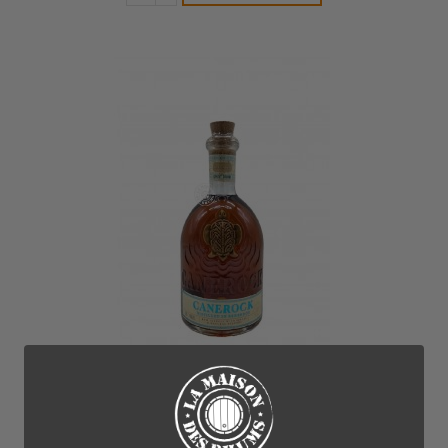
Les Rhums Arrangés & Spiced
40,00 €
Rhum Canerock Spiced 40%
Ce Rhum Canerock est un Rhum épicé gourmand et original !