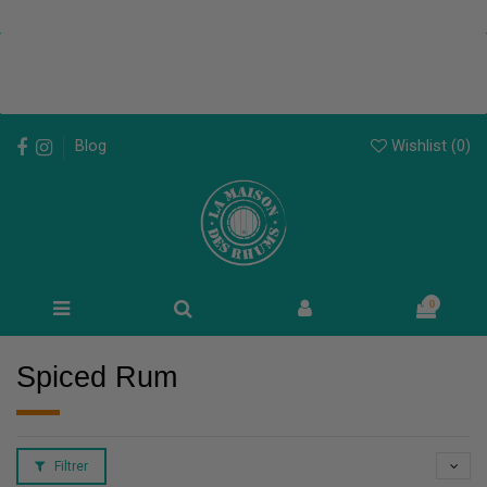
Wishlist (
0
)
Blog
0
Spiced Rum
Filtrer