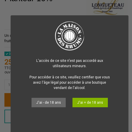
Un délicieux et véritable
Planteur
qui allie la douceur gourmande du jus de
fruit au goût inimitable du
Rhum Agricole Longueteau
!
Disponible
25,00 €
L'accès de ce site n'est pas accordé aux
utilisateurs mineurs.
TTC
Votre commande est préparée dans la journée et expédiée le jour
ouvré suivant.
Pour accéder à ce site, veuillez certifier que vous
avez l'âge légal pour accéder à une boutique
vendant de l'alcool.
Ajouter au panier
J'ai - de 18 ans
J'ai + de 18 ans