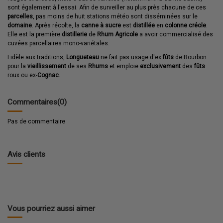
sont également à l'essai. Afin de surveiller au plus près chacune de ces
parcelles
, pas moins de huit stations météo sont disséminées sur le
domaine
. Après récolte, la
canne à sucre
est
distillée
en
colonne créole
.
Elle est la première
distillerie
de
Rhum Agricole
a avoir commercialisé des
cuvées parcellaires mono-variétales.
Fidèle aux traditions,
Longueteau
ne fait pas usage d'ex
fûts
de Bourbon
pour la
vieillissement
de ses
Rhums
et emploie
exclusivement
des
fûts
roux ou ex-
Cognac
.
Commentaires
(0)
Pas de commentaire
Avis clients
Vous pourriez aussi aimer