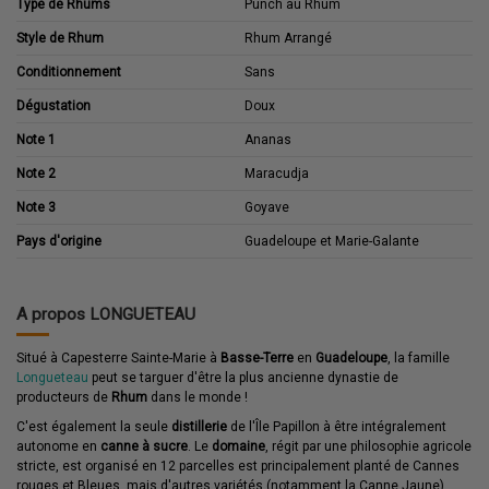
Type de Rhums
Punch au Rhum
Style de Rhum
Rhum Arrangé
Conditionnement
Sans
Dégustation
Doux
Note 1
Ananas
Note 2
Maracudja
Note 3
Goyave
Pays d'origine
Guadeloupe et Marie-Galante
A propos LONGUETEAU
Situé à Capesterre Sainte-Marie à
Basse-Terre
en
Guadeloupe
, la famille
Longueteau
peut se targuer d'être la plus ancienne dynastie de
producteurs de
Rhum
dans le monde !
C'est également la seule
distillerie
de l'Île Papillon à être intégralement
autonome en
canne à sucre
. Le
domaine
, régit par une philosophie agricole
stricte, est organisé en 12 parcelles est principalement planté de Cannes
rouges et Bleues, mais d'autres variétés (notamment la Canne Jaune)