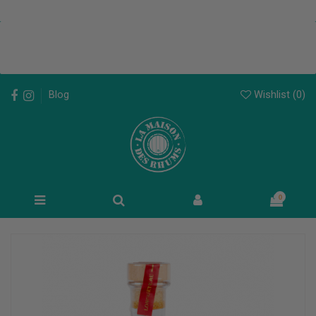
Wishlist (
0
)
Blog
0