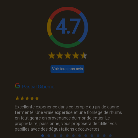
4.7
Voir tous nos avis
Pascal Giberné
Na
 rhum
Excellente expérience dans ce temple du jus de canne
Jolie p
 et
fermenté. Une vraie expertise et une florilège de rhums
rhum, je
e ! Je
en tout genre en provenance du monde entier. Le
trois c
propriétaire, passionné, vous proposera de titiller vos
sourian
papilles avec des dégustations découvertes