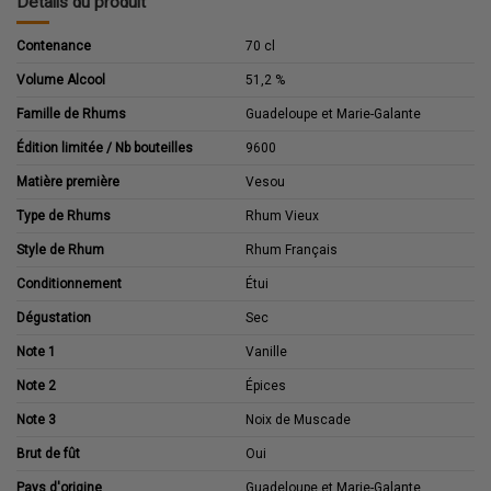
Détails du produit
Contenance
70 cl
Volume Alcool
51,2 %
Famille de Rhums
Guadeloupe et Marie-Galante
Édition limitée / Nb bouteilles
9600
Matière première
Vesou
Type de Rhums
Rhum Vieux
Style de Rhum
Rhum Français
Conditionnement
Étui
Dégustation
Sec
Note 1
Vanille
Note 2
Épices
Note 3
Noix de Muscade
Brut de fût
Oui
Pays d'origine
Guadeloupe et Marie-Galante