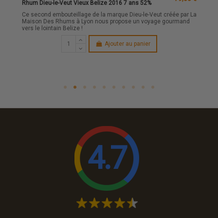
Rhum Dieu-le-Veut Vieux Belize 2016 7 ans 52%
Ce second embouteillage de la marque Dieu-le-Veut créée par La
Maison Des Rhums à Lyon nous propose un voyage gourmand
vers le lointain Belize !
Ajouter au panier
4.7