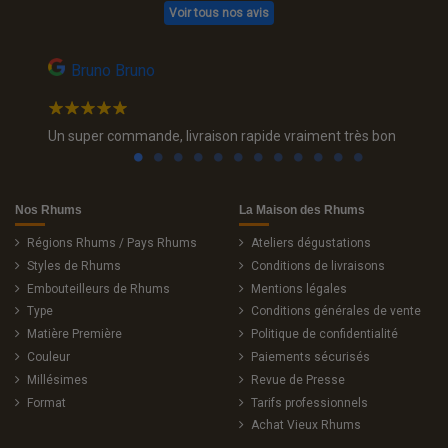
Voir tous nos avis
Bruno Bruno
Flo
endredi
Un super commande, livraison rapide vraiment très bon
Je ne m
collecti
 le
sont to
rhum, l
toujour
Nos Rhums
La Maison des Rhums
Régions Rhums / Pays Rhums
Ateliers dégustations
Styles de Rhums
Conditions de livraisons
Embouteilleurs de Rhums
Mentions légales
Type
Conditions générales de vente
Matière Première
Politique de confidentialité
Couleur
Paiements sécurisés
Millésimes
Revue de Presse
Format
Tarifs professionnels
Achat Vieux Rhums