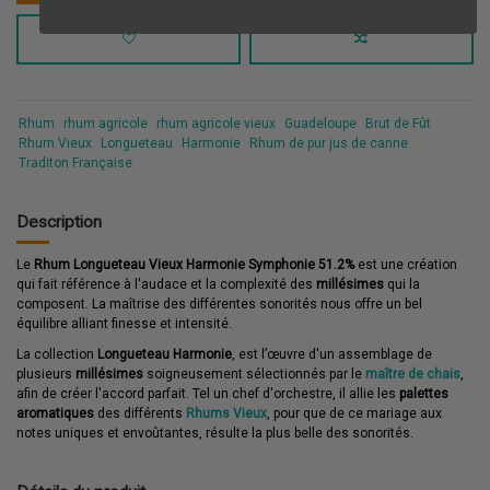
Rhum
rhum agricole
rhum agricole vieux
Guadeloupe
Brut de Fût
Rhum Vieux
Longueteau
Harmonie
Rhum de pur jus de canne
Traditon Française
Description
Le
Rhum Longueteau Vieux Harmonie Symphonie 51.2%
est une création
qui fait référence à l'audace et la complexité des
millésimes
qui la
composent. La maîtrise des différentes sonorités nous offre un bel
équilibre alliant finesse et intensité.
La collection
Longueteau Harmonie
, est l’œuvre d'un assemblage de
plusieurs
millésimes
soigneusement sélectionnés par le
maître de chais
,
afin de créer l'accord parfait. Tel un chef d'orchestre, il allie les
palettes
aromatiques
des différents
Rhums Vieux
, pour que de ce mariage aux
notes uniques et envoûtantes, résulte la plus belle des sonorités.