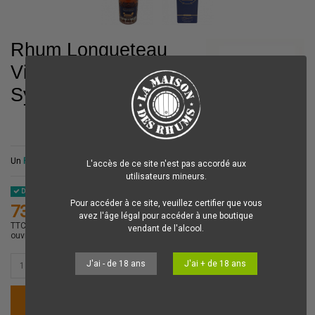
Rhum Longueteau
Vieux Harmonie
Symphonie 51.2%
Un
Rhum Agricole
Vieux
qui illustre à merveille la notion d'équilibre !
L'accès de ce site n'est pas accordé aux
utilisateurs mineurs.
Disponible
Pour accéder à ce site, veuillez certifier que vous
73,00 €
avez l'âge légal pour accéder à une boutique
TTC
Votre commande est préparée dans la journée et expédiée le jour
vendant de l'alcool.
ouvré suivant.
J'ai - de 18 ans
J'ai + de 18 ans
Ajouter au panier