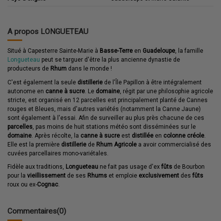
A propos LONGUETEAU
Situé à Capesterre Sainte-Marie à
Basse-Terre
en
Guadeloupe
, la famille
Longueteau
peut se targuer d'être la plus ancienne dynastie de
producteurs de
Rhum
dans le monde !
C'est également la seule
distillerie
de l'Île Papillon à être intégralement
autonome en
canne à sucre
. Le
domaine
, régit par une philosophie agricole
stricte, est organisé en 12 parcelles est principalement planté de Cannes
rouges et Bleues, mais d'autres variétés (notamment la Canne Jaune)
sont également à l'essai. Afin de surveiller au plus près chacune de ces
parcelles
, pas moins de huit stations météo sont disséminées sur le
domaine
. Après récolte, la
canne à sucre
est
distillée
en
colonne créole
.
Elle est la première
distillerie
de
Rhum Agricole
a avoir commercialisé des
cuvées parcellaires mono-variétales.
Fidèle aux traditions,
Longueteau
ne fait pas usage d'ex
fûts
de Bourbon
pour la
vieillissement
de ses
Rhums
et emploie
exclusivement
des
fûts
roux ou ex-
Cognac
.
Commentaires
(0)