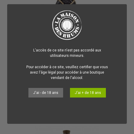
L'accès de ce site n'est pas accordé aux
Les Rhums de Tradition Britannique
34,00 €
utilisateurs mineurs.
Rhum Planteray Rum Vieux Black Cask Barbade & Trinidad
40%
PLANTERAY RUM
Pour accéder à ce site, veuillez certifier que vous
avez l'âge légal pour accéder à une boutique
Avec ce Rhum Planteray Rum Black Cask, l'embouteilleur
indépendant français signe un assemblage gourmand et épicé à
vendant de l'alcool.
l'excellent rapport prix/plaisir.
Ajouter au panier
J'ai - de 18 ans
J'ai + de 18 ans