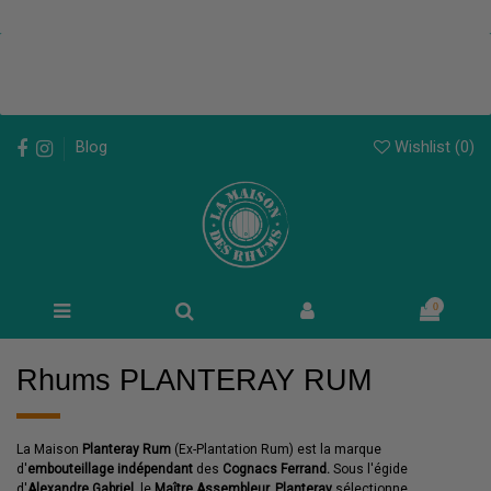
Wishlist (
0
)
Blog
0
Rhums PLANTERAY RUM
La Maison
Planteray Rum
(Ex-Plantation Rum)
est la marque
d'
embouteillage indépendant
des
Cognacs Ferrand.
Sous l'égide
d'
Alexandre Gabriel
, le
Maître Assembleur,
Planteray
sélectionne