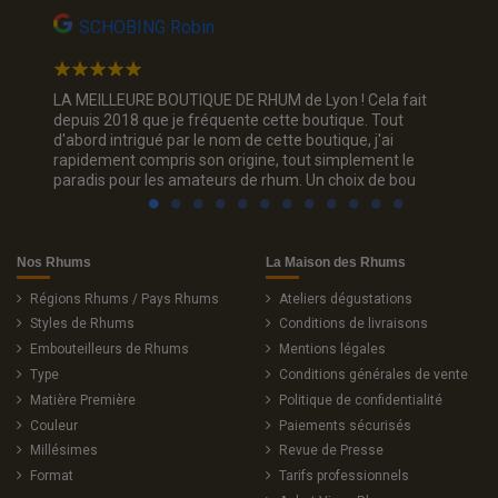
SCHOBING Robin
Na
Un choix
LA MEILLEURE BOUTIQUE DE RHUM de Lyon ! Cela fait
Jolie p
ous. Je
depuis 2018 que je fréquente cette boutique. Tout
rhum, je
d'abord intrigué par le nom de cette boutique, j'ai
trois c
rapidement compris son origine, tout simplement le
sourian
paradis pour les amateurs de rhum. Un choix de bou
Nos Rhums
La Maison des Rhums
Régions Rhums / Pays Rhums
Ateliers dégustations
Styles de Rhums
Conditions de livraisons
Embouteilleurs de Rhums
Mentions légales
Type
Conditions générales de vente
Matière Première
Politique de confidentialité
Couleur
Paiements sécurisés
Millésimes
Revue de Presse
Format
Tarifs professionnels