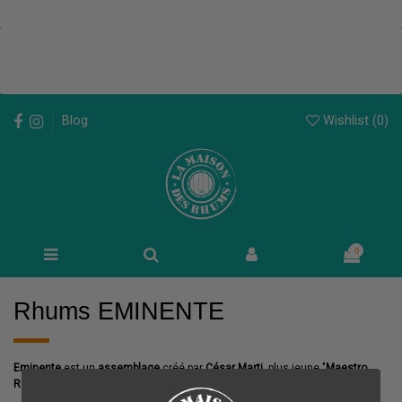
Wishlist (
0
)
Blog
0
Rhums EMINENTE
Eminente
est un
assemblage
créé par
César Marti
, plus jeune "
Maestro
Ronero
" de
Cuba
sous l'impulsion d'une équipe de
Français
.