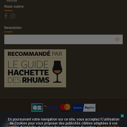
vérifier
.
Nous suivre
Newsletter
En poursuivant votre navigation sur ce site, vous acceptez l\'utilisation
L'ABUS D'ALCOOL EST DANGEREUX POUR LA SANTÉ. À CONSOMMER AVEC
de Cookies pour vous proposer des publicités ciblées adaptées à vos
MODÉRATION.