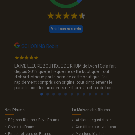
Voir tous nos avis
SCHOBING Robin
Na
Un choix
LA MEILLEURE BOUTIQUE DE RHUM de Lyon ! Cela fait
Jolie p
ous. Je
depuis 2018 que je fréquente cette boutique. Tout
rhum, je
d'abord intrigué par le nom de cette boutique, j'ai
trois c
rapidement compris son origine, tout simplement le
sourian
paradis pour les amateurs de rhum. Un choix de bou
Nos Rhums
La Maison des Rhums
Régions Rhums / Pays Rhums
Ateliers dégustations
Styles de Rhums
Conditions de livraisons
Embouteilleurs de Rhums
Mentions légales