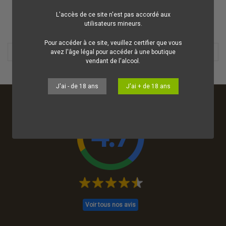
L'accès de ce site n'est pas accordé aux
utilisateurs mineurs.
OK
Effacer tout
Pour accéder à ce site, veuillez certifier que vous
avez l'âge légal pour accéder à une boutique
vendant de l'alcool.
J'ai - de 18 ans
J'ai + de 18 ans
4.7
Voir tous nos avis