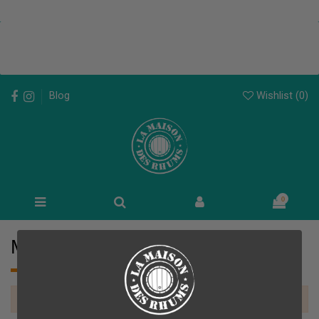
Wishlist (
0
)
Blog
0
Millésime 1987
There are no products.