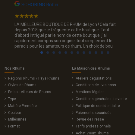
SCHOBING Robin
Na
Un choix
LA MEILLEURE BOUTIQUE DE RHUM de Lyon ! Cela fait
Jolie p
ous. Je
depuis 2018 que je fréquente cette boutique. Tout
rhum, je
d'abord intrigué par le nom de cette boutique, j'ai
trois c
rapidement compris son origine, tout simplement le
sourian
paradis pour les amateurs de rhum. Un choix de bou
Nos Rhums
La Maison des Rhums
Régions Rhums / Pays Rhums
Ateliers dégustations
Styles de Rhums
Conditions de livraisons
Embouteilleurs de Rhums
Mentions légales
Type
Conditions générales de vente
Matière Première
Politique de confidentialité
Couleur
Paiements sécurisés
Millésimes
Revue de Presse
Format
Tarifs professionnels
Achat Vieux Rhums