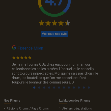
4.7
Voir tous nos avis
Florence Milan
Syl
endredi
Je ne me fournis QUE chez eux pour mon mari qui
De vitt
collectionne les belles cuvées. L'accueil et le conseil y
boutiq
 le
sont toujours impeccables. Moi qui ne sais pas choisir le
rhum, les bouteilles que l'on me conseillent font
toujours le bonheur des connaisseurs. D
Nos Rhums
La Maison des Rhums
Régions Rhums / Pays Rhums
Ateliers dégustations