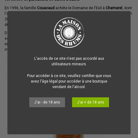
En 1996, la famille
Couacaud
achète le Domaine de l'Exil à
Chamarel
, dont
l'activité principale est la
canne à sucre
, avec 220 hectares de cultivée. En
2008, la famille construit la
distillerie
dans le but de produire uniquement
du
Rhum
de
pur jus de canne
(issu des plantations du domaine).
Dès le départ de son activité de
distillation
, la
distillerie Chamarel
à
souhaitée proposer aux clients une expérience de visite forte. Elle a donc
investit dans des infrastructures afin de recevoir les visiteurs dans de
meilleures conditions.
L'accès de ce site n'est pas accordé aux
utilisateurs mineurs.
2
Pour accéder à ce site, veuillez certifier que vous
avez l'âge légal pour accéder à une boutique
vendant de l'alcool.
J'ai - de 18 ans
J'ai + de 18 ans