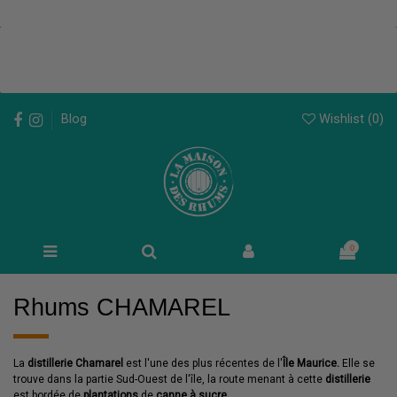
Wishlist (
0
)
Blog
0
Rhums CHAMAREL
La
distillerie Chamarel
est l'une des plus récentes de l'
Île Maurice.
Elle se
trouve dans la partie Sud-Ouest de l'île, la route menant à cette
distillerie
est bordée de
plantations
de
canne à sucre.