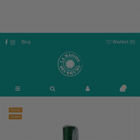
Wishlist (
0
)
Blog
0
Promo !
-46,00 €