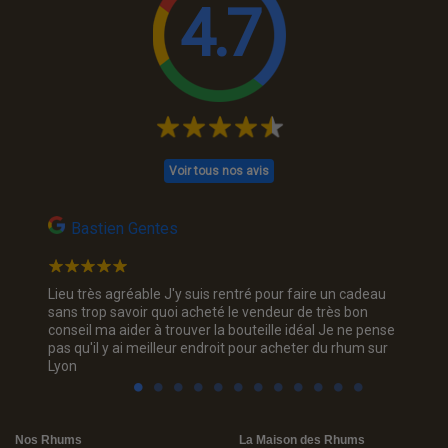
4.7
Voir tous nos avis
Bastien Gentes
SAG
Lieu très agréable J'y suis rentré pour faire un cadeau
Je sors
sans trop savoir quoi acheté le vendeur de très bon
où j ai 
conseil ma aider à trouver la bouteille idéal Je ne pense
plaisir 
pas qu'il y ai meilleur endroit pour acheter du rhum sur
Lyon
Nos Rhums
La Maison des Rhums