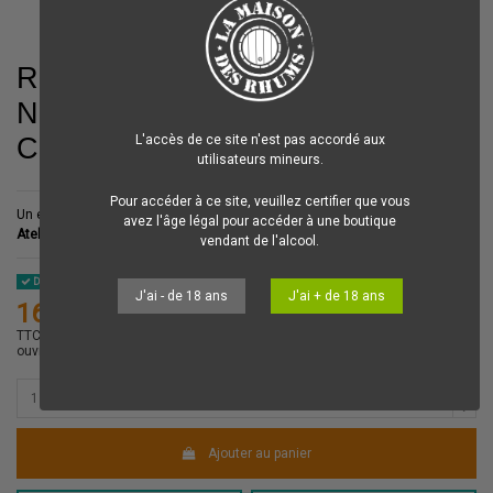
Rhum Tatanka
Neisson Blanc Le
Coupeur Rose 2020 50%
L'accès de ce site n'est pas accordé aux
utilisateurs mineurs.
Pour accéder à ce site, veuillez certifier que vous
Un excellent
Rhum Agricole
Neisson
orné d'une peinture réalisée par les
avez l'âge légal pour accéder à une boutique
Ateliers Tatanka
!
vendant de l'alcool.
Disponible
J'ai - de 18 ans
J'ai + de 18 ans
169,00 €
215,00 €
-46,00 €
TTC
Votre commande est préparée dans la journée et expédiée le jour
ouvré suivant.
Ajouter au panier