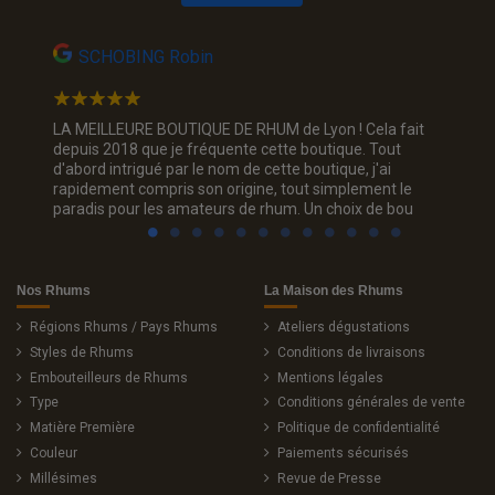
SCHOBING Robin
Na
Un choix
LA MEILLEURE BOUTIQUE DE RHUM de Lyon ! Cela fait
Jolie p
ous. Je
depuis 2018 que je fréquente cette boutique. Tout
rhum, je
d'abord intrigué par le nom de cette boutique, j'ai
trois c
rapidement compris son origine, tout simplement le
sourian
paradis pour les amateurs de rhum. Un choix de bou
Nos Rhums
La Maison des Rhums
Régions Rhums / Pays Rhums
Ateliers dégustations
Styles de Rhums
Conditions de livraisons
Embouteilleurs de Rhums
Mentions légales
Type
Conditions générales de vente
Matière Première
Politique de confidentialité
Couleur
Paiements sécurisés
Millésimes
Revue de Presse