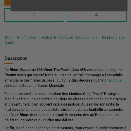
Rhum
Rhum Vieux
Tradition Britannique
Squadron 303
The pacific ace
Santal
Description
Ce
Rhum Squadron 303 Vieux The Pacific Ace 45%
est un assemblage de
Rhums Vieux
qui ont été fumé au Bois de Santal, hommage à l'escadrille
américaine des "Têtes Brulées" qui fut la plus décorée du front
Pacifique
pendant la Seconde Guerre Mondiale.
Pendant ce conflit, le commandant des Marines Greg "Pappy" Boyington
était à la tête d'une escadrille de pilote de chasse composée de marginaux
et d'aventuriers, bien souvent repris de justice. Au sein de son unité, la
tradition voulait que chaque pilote alimente avec sa
bouteille
personnelle
un
fût
de
Rhum
dont on consommait le contenu dès qu'il s'agissait de
célébrer une victoire ou oublier une défaite.
Ce
fût
, placé dans la réserve de provisions, était exposé quotidiennement à