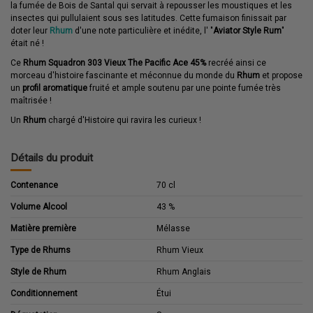
la fumée de Bois de Santal qui servait à repousser les moustiques et les
insectes qui pullulaient sous ses latitudes. Cette fumaison finissait par
doter leur
Rhum
d'une note particulière et inédite, l' "
Aviator Style Rum
"
était né !
Ce
Rhum Squadron 303 Vieux The Pacific Ace 45%
recréé ainsi ce
morceau d'histoire fascinante et méconnue du monde du
Rhum
et propose
un
profil aromatique
fruité et ample soutenu par une pointe fumée très
maîtrisée !
Un
Rhum
chargé d'Histoire qui ravira les curieux !
Détails du produit
Contenance
70 cl
Volume Alcool
43 %
Matière première
Mélasse
Type de Rhums
Rhum Vieux
Style de Rhum
Rhum Anglais
Conditionnement
Étui