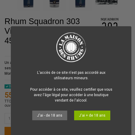
Rhum Squadron 303
Vieux The Pacific Ace
45%
Un assemblage de
Rhums Vieux
issu d'une histoire étonnante qui trouve
ses racines dans le lointain
Océan Pacifique
au cœur de la 2ème Guerre
L'accès de ce site n'est pas accordé aux
Mondiale !
utilisateurs mineurs.
Disponible
Pour accéder à ce site, veuillez certifier que vous
55,00 €
avez l'âge légal pour accéder à une boutique
vendant de l'alcool.
TTC
Votre commande est préparée dans la journée et expédiée le jour
ouvré suivant.
J'ai - de 18 ans
J'ai + de 18 ans
Ajouter au panier