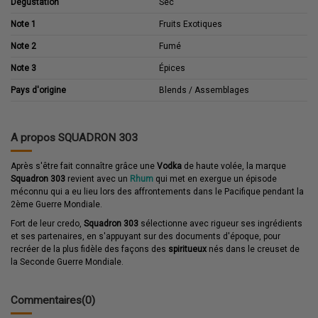
Dégustation
Sec
Note 1
Fruits Exotiques
Note 2
Fumé
Note 3
Épices
Pays d'origine
Blends / Assemblages
A propos SQUADRON 303
Après s'être fait connaître grâce une
Vodka
de haute volée, la marque
Squadron 303
revient avec un
Rhum
qui met en exergue un épisode
méconnu qui a eu lieu lors des affrontements dans le Pacifique pendant la
2ème Guerre Mondiale.
Fort de leur credo,
Squadron 303
sélectionne avec rigueur ses ingrédients
et ses partenaires, en s'appuyant sur des documents d'époque, pour
recréer de la plus fidèle des façons des
spiritueux
nés dans le creuset de
la Seconde Guerre Mondiale.
Commentaires
(0)