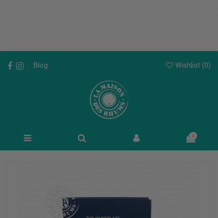
Wishlist (
0
)
Blog
0