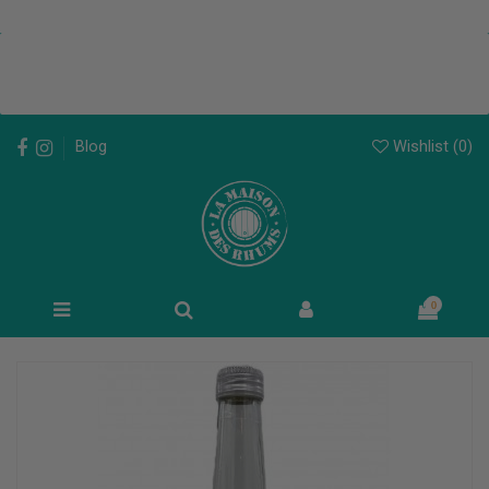
Wishlist (
0
)
Blog
0