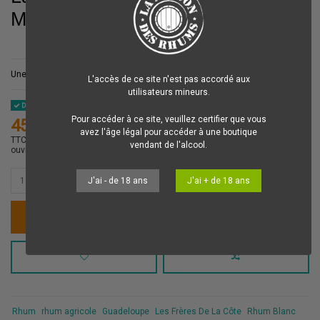
Montebello 50% 100cl
Une sélection de
Rhum
blanc exceptionnelle signé
Les Frères De La Côte
!
L'accès de ce site n'est pas accordé aux
utilisateurs mineurs.
Disponible
Pour accéder à ce site, veuillez certifier que vous
45,00 €
avez l'âge légal pour accéder à une boutique
TTC
Votre commande est préparée dans la journée et expédiée le jour
vendant de l'alcool.
ouvré suivant.
J'ai - de 18 ans
J'ai + de 18 ans
Ajouter au panier
Rhum
rhum agricole
Guadeloupe
Les Frères De La Côte
Rhum Blanc