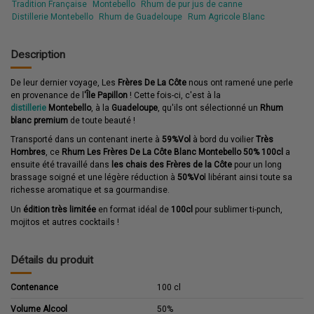
Tradition Française
Montebello
Rhum de pur jus de canne
Distillerie Montebello
Rhum de Guadeloupe
Rum Agricole Blanc
Description
De leur dernier voyage, Les
Frères De La Côte
nous ont ramené une perle
en provenance de l
'Île Papillon
! Cette fois-ci, c'est à la
distillerie
Montebello
, à la
Guadeloupe
, qu'ils ont sélectionné un
Rhum
blanc premium
de toute beauté !
Transporté dans un contenant inerte à
59%Vol
à bord du voilier
Très
Hombres
, ce
Rhum Les Frères De La Côte Blanc Montebello 50% 100cl
a
ensuite été travaillé dans
les chais des Frères de la Côte
pour un long
brassage soigné et une légère réduction à
50%Vo
l libérant ainsi toute sa
richesse aromatique et sa gourmandise.
Un
édition très limitée
en format idéal de
100cl
pour sublimer ti-punch,
mojitos et autres cocktails !
Détails du produit
Contenance
100 cl
Volume Alcool
50%