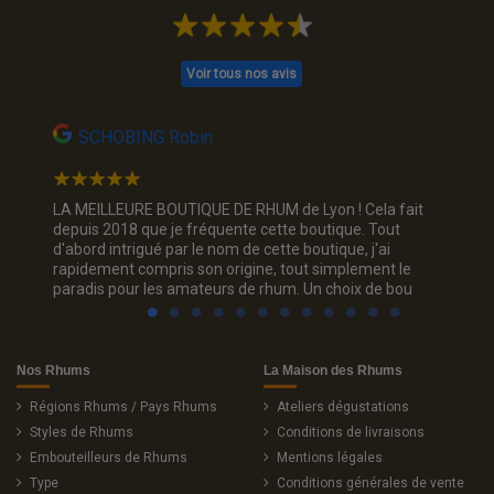
Voir tous nos avis
SCHOBING Robin
Na
Un choix
LA MEILLEURE BOUTIQUE DE RHUM de Lyon ! Cela fait
Jolie p
ous. Je
depuis 2018 que je fréquente cette boutique. Tout
rhum, je
d'abord intrigué par le nom de cette boutique, j'ai
trois c
rapidement compris son origine, tout simplement le
sourian
paradis pour les amateurs de rhum. Un choix de bou
Nos Rhums
La Maison des Rhums
Régions Rhums / Pays Rhums
Ateliers dégustations
Styles de Rhums
Conditions de livraisons
Embouteilleurs de Rhums
Mentions légales
Type
Conditions générales de vente