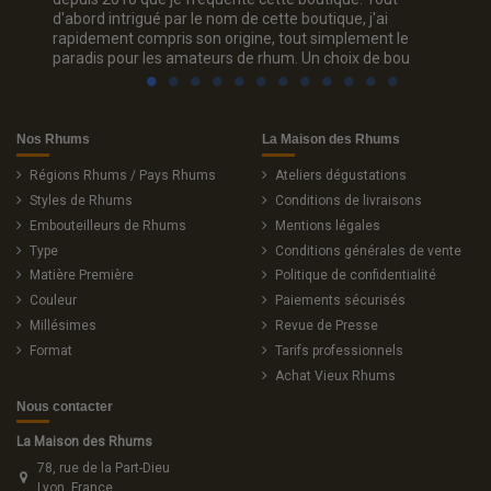
d'abord intrigué par le nom de cette boutique, j'ai
trois c
rapidement compris son origine, tout simplement le
sourian
paradis pour les amateurs de rhum. Un choix de bou
Nos Rhums
La Maison des Rhums
Régions Rhums / Pays Rhums
Ateliers dégustations
Styles de Rhums
Conditions de livraisons
Embouteilleurs de Rhums
Mentions légales
Type
Conditions générales de vente
Matière Première
Politique de confidentialité
Couleur
Paiements sécurisés
Millésimes
Revue de Presse
Format
Tarifs professionnels
Achat Vieux Rhums
Nous contacter
La Maison des Rhums
78, rue de la Part-Dieu
Lyon, France