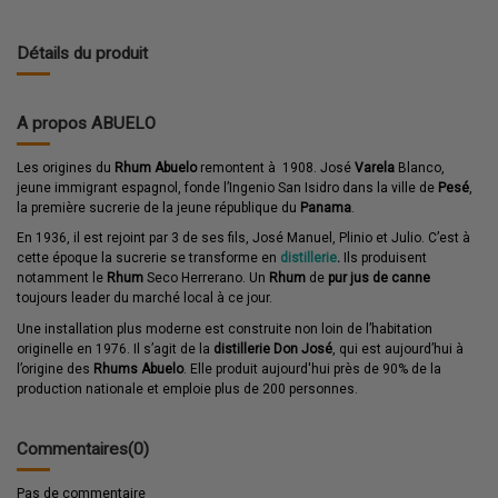
Détails du produit
A propos ABUELO
Les origines du
Rhum Abuelo
remontent à 1908. José
Varela
Blanco,
jeune immigrant espagnol, fonde l’Ingenio San Isidro dans la ville de
Pesé
,
la première sucrerie de la jeune république du
Panama
.
En 1936, il est rejoint par 3 de ses fils, José Manuel, Plinio et Julio. C’est à
cette époque la sucrerie se transforme en
distillerie
.
Ils produisent
notamment le
Rhum
Seco Herrerano. Un
Rhum
de
pur jus de canne
toujours leader du marché local à ce jour.
Une installation plus moderne est construite non loin de l’habitation
originelle en 1976. Il s’agit de la
distillerie Don José
, qui est aujourd’hui à
l’origine des
Rhums
Abuelo
. Elle produit aujourd'hui près de 90% de la
production nationale et emploie
plus de 200
personnes.
Commentaires
(0)
Pas de commentaire