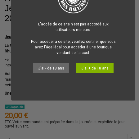
Jeudi 1er octobre
2026 - 19h - 21h
L'accès de ce site n'est pas accordé aux
utilisateurs mineurs.
Jeudi 1er Octobre 2026 de 19h00 à 21h00
Pour accéder à ce site, veuillez certifier que vous
La Maison Des Rhums
est heureuse de vous inviter à sa
Masterclass
avez l'âge légal pour accéder à une boutique
Rhums Abuelo (Panama)
vendant de l'alcool.
Fer de lance des
Rhums
du Panama, la maison
RON ABUELO
est un
incontournable de la culture
Rhum
.
J'ai - de 18 ans
J'ai + de 18 ans
Autour d'une
dégustation
de
cuvées
sélectionnées, l'Ambassadrice de la
marque vous partagera les
secrets de fabrication
ainsi que l'
histoire
de
cette maison emblématique du
Panama
qui fût fondée en
1908 !
Une soirée exceptionnelle à ne pas manquer !
Disponible
20,00 €
TTC
Votre commande est préparée dans la journée et expédiée le jour
ouvré suivant.