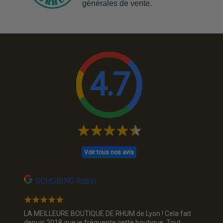
générales de vente.
4.7
Voir tous nos avis
SCHOBING Robin
Na
Un choix
LA MEILLEURE BOUTIQUE DE RHUM de Lyon ! Cela fait
Jolie p
ous. Je
depuis 2018 que je fréquente cette boutique. Tout
rhum, je