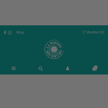
Wishlist (
0
)
Blog
0