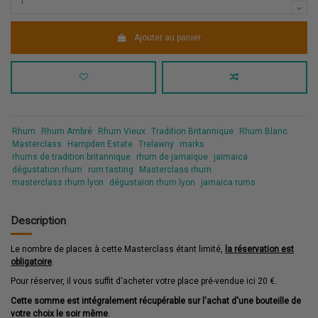
Ajouter au panier
Rhum
Rhum Ambré
Rhum Vieux
Tradition Britannique
Rhum Blanc
Masterclass
Hampden Estate
Trelawny
marks
rhums de tradition britannique
rhum de jamaïque
jaimaica
dégustation rhum
rum tasting
Masterclass rhum
masterclass rhum lyon
dégustaion rhum lyon
jamaica rums
Description
Le nombre de places à cette Masterclass étant limité,
la réservation est
obligatoire
.
Pour réserver, il vous suffit d'acheter votre place pré-vendue ici 20 €.
Cette somme est intégralement récupérable sur l'achat d'une bouteille de
votre choix le soir même
.